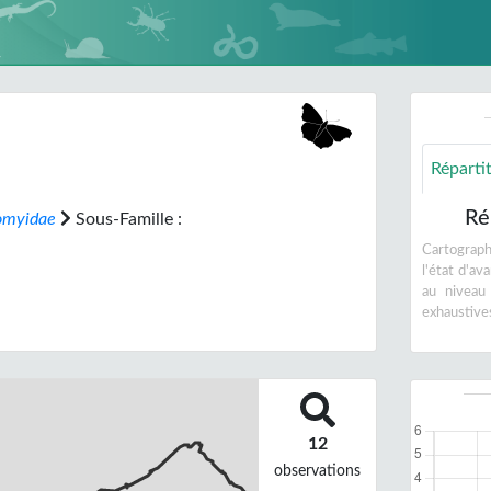
Réparti
Ré
iomyidae
Sous-Famille :
Cartographi
l'état d'a
au niveau
exhaustive
12
observations