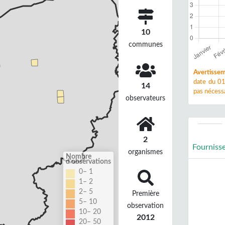
10
communes
Avertissem
date du 01
14
pas nécessa
observateurs
2
Fourniss
organismes
Nombre
d'observations
0– 1
1– 2
2– 5
Première
5– 10
observation
10– 20
2012
20– 50