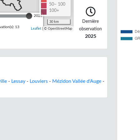
50– 100
100+
2026
Dernière
30 km
ation(s): 13
observation
Leaflet
| © OpenStreetMap
2025
ille
-
Lessay
-
Louviers
-
Mézidon Vallée d'Auge
-