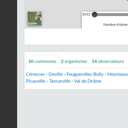
2012
Nombre d'observ
10
communes
2
organismes
14
observateurs
Cérences
-
Doville
-
Feuguerolles-Bully
-
Heurteauv
Picauville
-
Tancarville
-
Val de Drôme