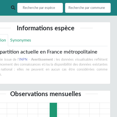
Informations espèce
tion
Synonymes
partition actuelle en France métropolitaine
e issue de l'
INPN
-
Avertissement :
les données visualisables reflètent
vancement des connaissances et/ou la disponibilité des données existantes
 national : elles ne peuvent en aucun cas être considérées comme
s.
Observations mensuelles