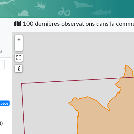
100 dernières observations dans la com
+
−
rs
spèce
)