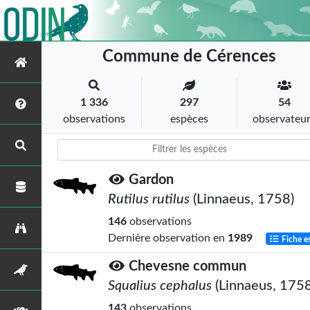
Commune de Cérences
1 336
297
54
observations
espèces
observateu
Gardon
Rutilus rutilus
(Linnaeus, 1758)
146
observations
Dernière observation en
1989
Fiche e
Chevesne commun
Squalius cephalus
(Linnaeus, 1758
143
observations