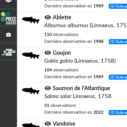
Dernière observation en
1989
Fiche e
Ablette
Alburnus alburnus
(Linnaeus, 175
110
observations
Dernière observation en
1988
Fiche e
Goujon
Gobio gobio
(Linnaeus, 1758)
104
observations
Dernière observation en
1989
Fiche e
Saumon de l'Atlantique
Salmo salar
Linnaeus, 1758
51
observations
Dernière observation en
2022
Fiche e
Vandoise