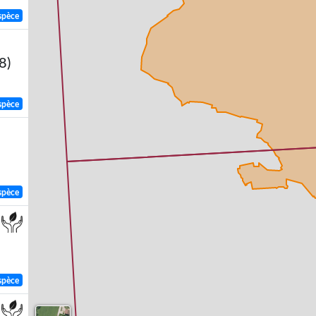
spèce
8)
spèce
spèce
spèce