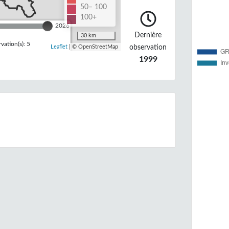
50– 100
100+
2026
Dernière
30 km
ation(s): 5
observation
Leaflet
| © OpenStreetMap
1999