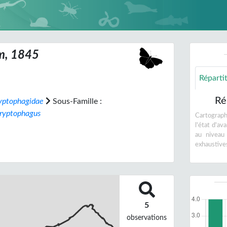
m, 1845
Réparti
Ré
yptophagidae
Sous-Famille :
ryptophagus
Cartographi
l'état d'a
au niveau
exhaustive
5
observations