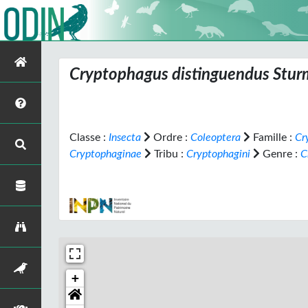
Cryptophagus distinguendus
Stur
Classe :
Insecta
Ordre :
Coleoptera
Famille :
Cr
Cryptophaginae
Tribu :
Cryptophagini
Genre :
C
+