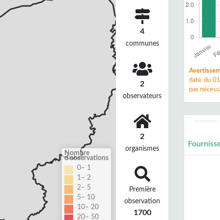
4
communes
Avertissem
date du 01
2
pas nécessa
observateurs
2
Fourniss
organismes
Nombre
d'observations
0– 1
1– 2
2– 5
Première
5– 10
observation
10– 20
1700
20– 50