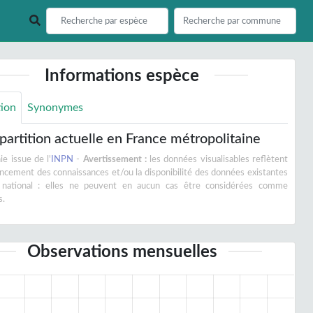
Informations espèce
tion
Synonymes
partition actuelle en France métropolitaine
e issue de l'
INPN
-
Avertissement :
les données visualisables reflètent
vancement des connaissances et/ou la disponibilité des données existantes
 national : elles ne peuvent en aucun cas être considérées comme
s.
Observations mensuelles