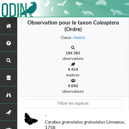
Observation pour le taxon
Coleoptera
(Ordre)
Classe :
Insecta
184 385
observations
4 454
espèces
4 040
observateurs
-
Carabus granulatus granulatus
Linnaeus,
1758