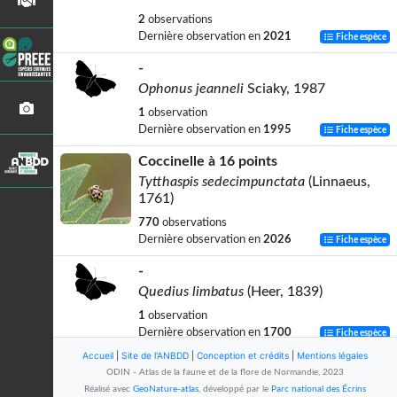
2
observations
Dernière observation en
2021
Fiche espèce
-
Ophonus jeanneli
Sciaky, 1987
1
observation
Dernière observation en
1995
Fiche espèce
Coccinelle à 16 points
Tytthaspis sedecimpunctata
(Linnaeus,
1761)
770
observations
Dernière observation en
2026
Fiche espèce
-
Quedius limbatus
(Heer, 1839)
1
observation
Dernière observation en
1700
Fiche espèce
Accueil
|
Site de l'ANBDD
|
Conception et crédits
|
Mentions légales
-
ODIN - Atlas de la faune et de la flore de Normandie, 2023
Cryptophonus litigiosus
(Dejean, 1829)
Réalisé avec
GeoNature-atlas
, développé par le
Parc national des Écrins