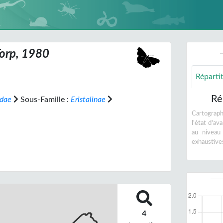
orp, 1980
Réparti
Ré
idae
Sous-Famille :
Eristalinae
Cartographi
l'état d'a
au niveau
exhaustive
4