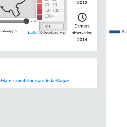
2012
20– 50
50– 100
100+
2026
Dernière
30 km
ation(s): 5
observation
Leaflet
| © OpenStreetMap
2014
a-Mare
-
Saint-Samson-de-la-Roque