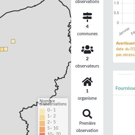
observations
4
communes
Avertissem
date du 01
pas nécessa
2
observateurs
Fourniss
1
organisme
Nombre
d'observations
0– 1
1– 2
2– 5
Première
5– 10
observation
10– 20