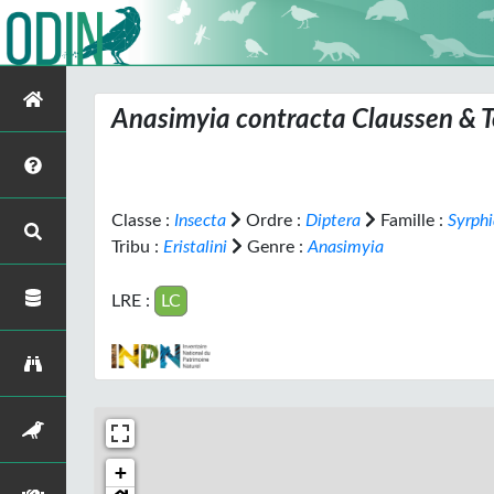
Anasimyia contracta
Claussen & T
Classe :
Insecta
Ordre :
Diptera
Famille :
Syrph
Tribu :
Eristalini
Genre :
Anasimyia
LRE :
LC
+