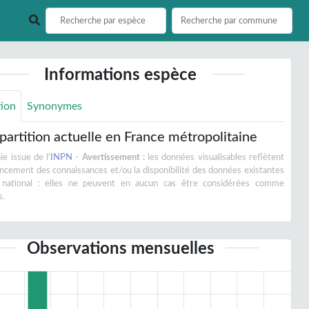
Informations espèce
tion
Synonymes
partition actuelle en France métropolitaine
e issue de l'
INPN
-
Avertissement :
les données visualisables reflètent
vancement des connaissances et/ou la disponibilité des données existantes
 national : elles ne peuvent en aucun cas être considérées comme
s.
Observations mensuelles