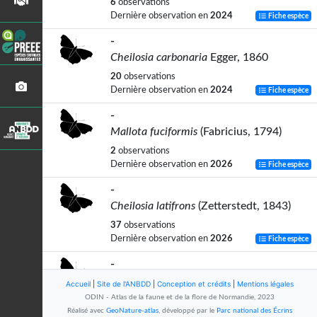
6
observations
Dernière observation en
2024
Fiche espèce
-
Cheilosia carbonaria
Egger, 1860
20
observations
Dernière observation en
2024
Fiche espèce
-
Mallota fuciformis
(Fabricius, 1794)
2
observations
Dernière observation en
2026
Fiche espèce
-
Cheilosia latifrons
(Zetterstedt, 1843)
37
observations
Dernière observation en
2026
Fiche espèce
-
Dasysyrphus tricinctus
(Fallén, 1817)
Accueil
|
Site de l'ANBDD
|
Conception et crédits
|
Mentions légales
ODIN - Atlas de la faune et de la flore de Normandie, 2023
7
observations
Réalisé avec
GeoNature-atlas
, développé par le
Parc national des Écrins
Dernière observation en
2023
Fiche espèce