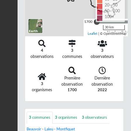
20– 50
50– 100
100+
1700
30 km
Nombre d'observ
Leaflet
| © OpenStreetMap
4
3
3
observations
communes
observateurs
Première
Dernière
3
observation
observation
organismes
1700
2022
3
communes
3
organismes
3
observateurs
Beauvoir
-
Laleu
-
Montfiquet