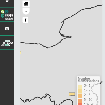
-
Nombre
d'observations
0– 1
1– 2
2– 5
5– 10
10– 20