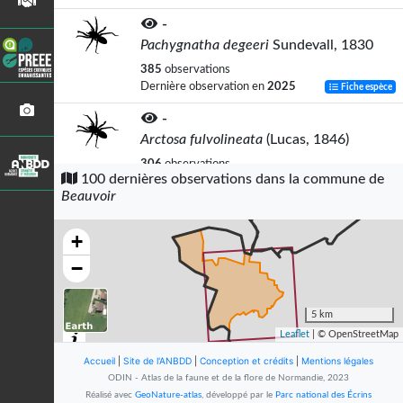
-
Pachygnatha degeeri
Sundevall, 1830
385
observations
Dernière observation en
2025
Fiche espèce
-
Arctosa fulvolineata
(Lucas, 1846)
306
observations
100 dernières observations dans la commune de
Dernière observation en
2025
Fiche espèce
Beauvoir
-
Tenuiphantes tenuis
(Blackwall, 1852)
+
139
observations
−
Dernière observation en
2025
Fiche espèce
-
5 km
Silometopus ambiguus
(O. Pickard-
Leaflet
| © OpenStreetMap
Cambridge, 1906)
Accueil
|
Site de l'ANBDD
|
Conception et crédits
|
Mentions légales
129
observations
ODIN - Atlas de la faune et de la flore de Normandie, 2023
Dernière observation en
2013
Fiche espèce
Réalisé avec
GeoNature-atlas
, développé par le
Parc national des Écrins