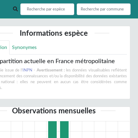
Informations espèce
tion
Synonymes
partition actuelle en France métropolitaine
e issue de l'
INPN
-
Avertissement :
les données visualisables reflètent
vancement des connaissances et/ou la disponibilité des données existantes
 national : elles ne peuvent en aucun cas être considérées comme
s.
Observations mensuelles