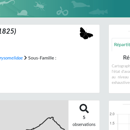
1825)
Réparti
Ré
rysomelidae
Sous-Famille :
Cartographi
l'état d'a
au niveau
exhaustive
5
observations