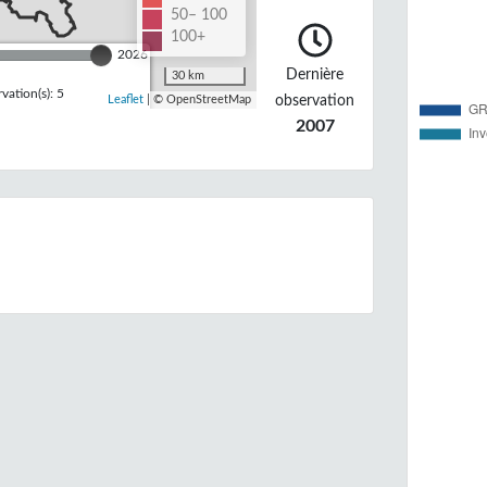
50– 100
100+
2026
Dernière
30 km
ation(s): 5
observation
Leaflet
| © OpenStreetMap
2007