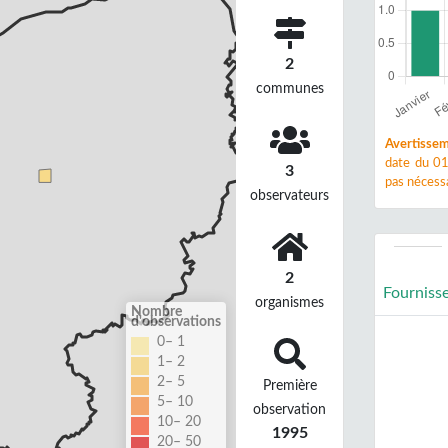
2
communes
Avertissem
date du 01
3
pas nécessa
observateurs
2
Fourniss
organismes
Nombre
d'observations
0– 1
1– 2
2– 5
Première
5– 10
observation
10– 20
1995
20– 50