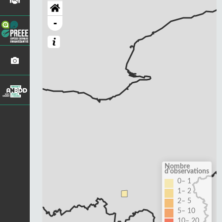
-
Nombre
d'observations
0– 1
1– 2
2– 5
5– 10
10– 20