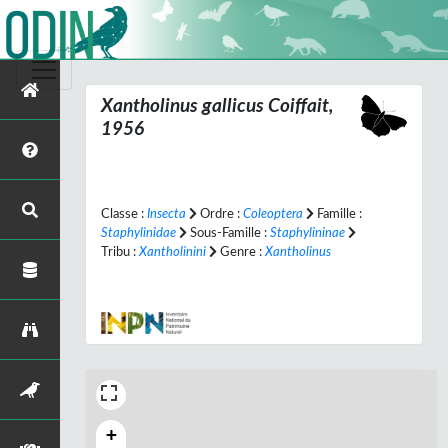
Xantholinus gallicus
Coiffait,
1956
Classe :
Insecta
Ordre :
Coleoptera
Famille :
Staphylinidae
Sous-Famille :
Staphylininae
Tribu :
Xantholinini
Genre :
Xantholinus
+