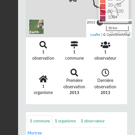
20– 50
50– 100
100+
2013
30 km
Nombre d'observ
Leaflet
| © OpenStreetMap
1
1
1
observation
commune
observateur
Première
Dernière
1
observation
observation
organisme
2013
2013
1
commune
1
organisme
1
observateur
Mortrée