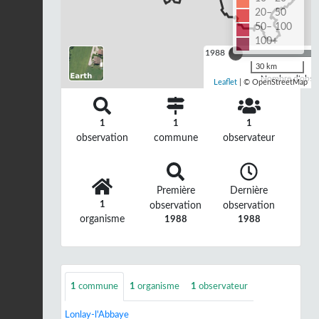
20– 50
50– 100
100+
1988
30 km
Nombre d'observ
Leaflet
| © OpenStreetMap
1
1
1
observation
commune
observateur
Première
Dernière
1
observation
observation
organisme
1988
1988
1
commune
1
organisme
1
observateur
Lonlay-l'Abbaye