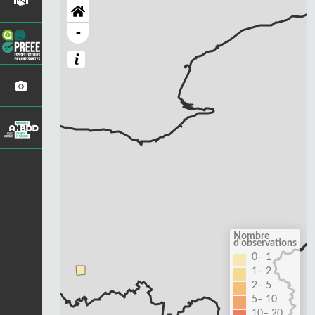
-
Nombre
d'observations
0– 1
1– 2
2– 5
5– 10
10– 20