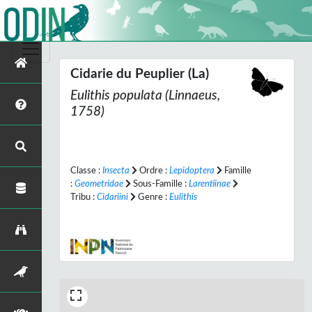
Cidarie du Peuplier (La)
Eulithis populata
(Linnaeus,
1758)
Classe :
Insecta
Ordre :
Lepidoptera
Famille
:
Geometridae
Sous-Famille :
Larentiinae
Tribu :
Cidariini
Genre :
Eulithis