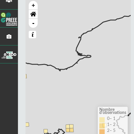
+
-
Nombre
d'observations
0– 1
1– 2
2– 5