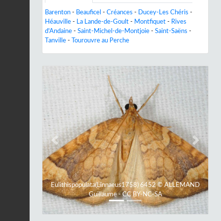
Barenton
-
Beauficel
-
Créances
-
Ducey-Les Chéris
-
Héauville
-
La Lande-de-Goult
-
Montfiquet
-
Rives
d'Andaine
-
Saint-Michel-de-Montjoie
-
Saint-Saëns
-
Tanville
-
Tourouvre au Perche
Previous
Next
Eulithispopulata(Linnaeus1758) 6452 © ALLEMAND
Guillaume - CC BY-NC-SA