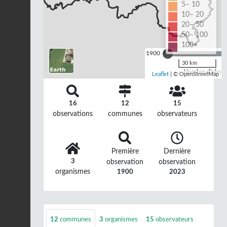
5– 10
10– 20
20– 50
50– 100
100+
1900
30 km
Nombre d'observ
Leaflet
| © OpenStreetMap
16
12
15
observations
communes
observateurs
Première
Dernière
3
observation
observation
organismes
1900
2023
12
communes
3
organismes
15
observateurs