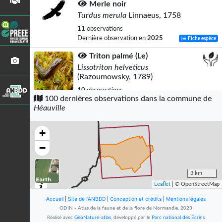
Merle noir
Turdus merula
Linnaeus, 1758
11
observations
Dernière observation en
2025
Fiche espèce
Triton palmé (Le)
Lissotriton helveticus
(Razoumowsky, 1789)
10
observations
100 dernières observations dans la commune de
Dernière observation en
2020
Fiche espèce
Héauville
Pipit farlouse
Anthus pratensis
(Linnaeus, 1758)
+
9
observations
−
Dernière observation en
2025
Fiche espèce
Rougegorge familier
3 km
Erithacus rubecula
(Linnaeus, 1758)
Leaflet
| © OpenStreetMap
9
observations
Accueil
|
Site de l'ANBDD
|
Conception et crédits
|
Mentions légales
Dernière observation en
2025
Fiche espèce
ODIN - Atlas de la faune et de la flore de Normandie, 2023
Réalisé avec
GeoNature-atlas
, développé par le
Parc national des Écrins
Crapaud calamite (Le)