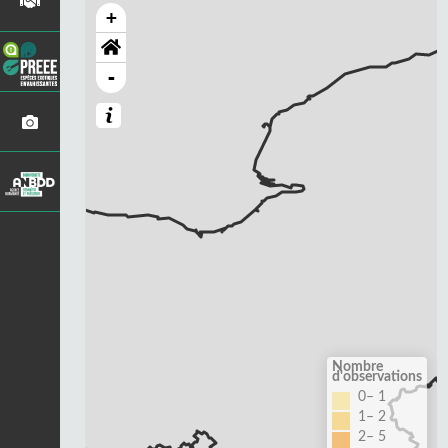
+
-
Nombre
d'observations
0– 1
1– 2
2– 5