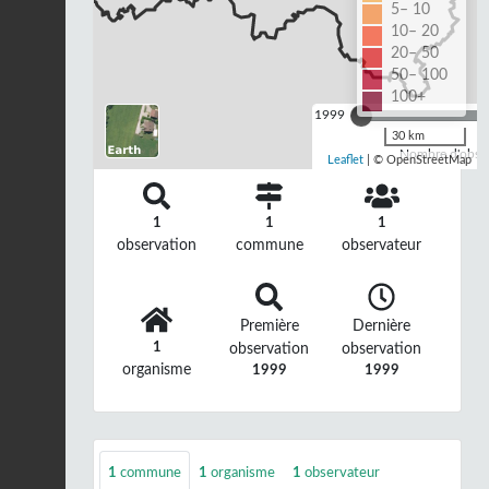
5– 10
10– 20
20– 50
50– 100
100+
1999
30 km
Nombre d'observ
Leaflet
| © OpenStreetMap
1
1
1
observation
commune
observateur
Première
Dernière
1
observation
observation
organisme
1999
1999
1
commune
1
organisme
1
observateur