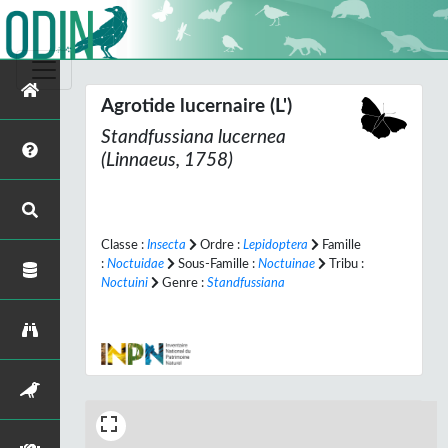
Agrotide lucernaire (L')
Standfussiana lucernea
(Linnaeus, 1758)
Classe :
Insecta
Ordre :
Lepidoptera
Famille
:
Noctuidae
Sous-Famille :
Noctuinae
Tribu :
Noctuini
Genre :
Standfussiana