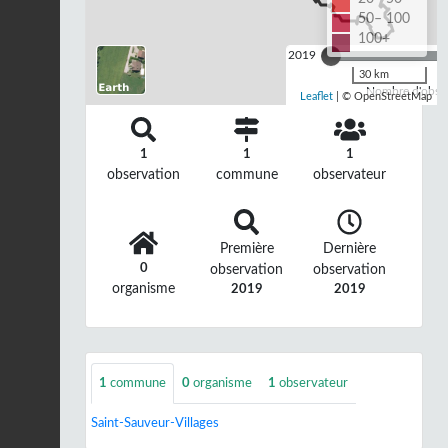
50– 100
100+
2019
30 km
Nombre d'observ
Leaflet
| © OpenStreetMap
1
1
1
observation
commune
observateur
Première
Dernière
0
observation
observation
organisme
2019
2019
1
commune
0
organisme
1
observateur
Saint-Sauveur-Villages