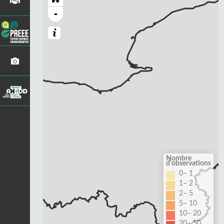
-
Nombre
d'observations
0– 1
1– 2
2– 5
5– 10
10– 20
20– 50