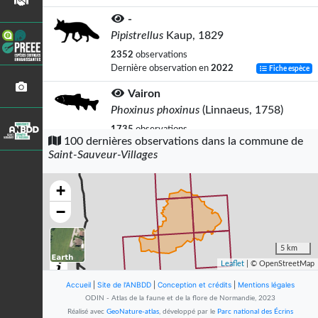
-
Pipistrellus
Kaup, 1829
2352
observations
Dernière observation en
2022
Fiche espèce
Vairon
Phoxinus phoxinus
(Linnaeus, 1758)
1735
observations
100 dernières observations dans la commune de
Dernière observation en
2020
Fiche espèce
Saint-Sauveur-Villages
-
Myotis
Kaup, 1829
+
1429
observations
−
Dernière observation en
2022
Fiche espèce
Truite de mer
5 km
Salmo trutta
Linnaeus, 1758
Leaflet
| © OpenStreetMap
1265
observations
Accueil
|
Site de l'ANBDD
|
Conception et crédits
|
Mentions légales
Dernière observation en
2020
Fiche espèce
ODIN - Atlas de la faune et de la flore de Normandie, 2023
Réalisé avec
GeoNature-atlas
, développé par le
Parc national des Écrins
Loche franche