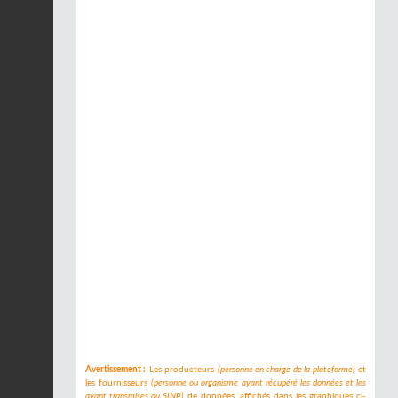
Avertissement :
Les producteurs
(personne en charge de la plateforme)
et
les fournisseurs
(personne ou organisme ayant récupéré les données et les
ayant transmises au SINP)
de données, affichés dans les graphiques ci-