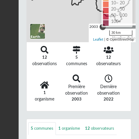
10– 20
20– 50
50– 100
100+
2003
30 km
Nombre d'observ
Leaflet
| © OpenStreetMap
12
5
12
observations
communes
observateurs
Première
Dernière
1
observation
observation
organisme
2003
2022
5
communes
1
organisme
12
observateurs