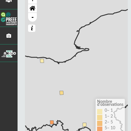
-
Nombre
d'observations
0– 1
1– 2
2– 5
5– 10