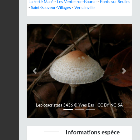
La Ferté Macé
-
Les Ventes-de-Bourse
-
Ponts sur Seulles
-
Saint-Sauveur-Villages
-
Versainville
Previous
Next
Lepiotacristata 3436 © Yves Bas - CC BY-NC-SA
Informations espèce