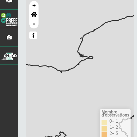
+
-
Nombre
d'observations
0– 1
1– 2
2– 5