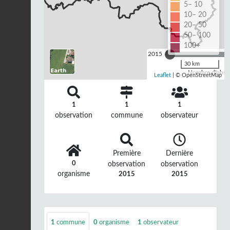
5– 10
10– 20
20– 50
50– 100
100+
2015
30 km
Nombre d'observ
Leaflet
| © OpenStreetMap
1
1
1
observation
commune
observateur
Première
Dernière
0
observation
observation
organisme
2015
2015
1
commune
0
organisme
1
observateur