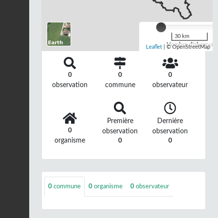
30 km
Nombre d'observatio
Leaflet
| © OpenStreetMap
0
0
0
observation
commune
observateur
Première
Dernière
0
observation
observation
organisme
0
0
0
commune
0
organisme
0
observateur