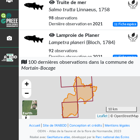
Truite de mer
Salmo trutta
Linnaeus, 1758
98
observations
Dernière observation en
2021
Fiche espèce
Lamproie de Planer
Lampetra planeri
(Bloch, 1784)
92
observations
Dernière observation en
2021
Fiche espèce
100 dernières observations dans la commune de
Mortain-Bocage
Loche franche
Barbatula barbatula
(Linnaeus, 1758)
+
50
observations
Dernière observation en
2021
Fiche espèce
−
Grand rhinolophe
Rhinolophus ferrumequinum
10 km
(Schreber, 1774)
Leaflet
| © OpenStreetMap
45
observations
Accueil
|
Site de l'ANBDD
|
Conception et crédits
|
Mentions légales
Dernière observation en
2025
Fiche espèce
ODIN - Atlas de la faune et de la flore de Normandie, 2023
Réalisé avec
GeoNature-atlas
, développé par le
Parc national des Écrins
Murin à oreilles échancrées