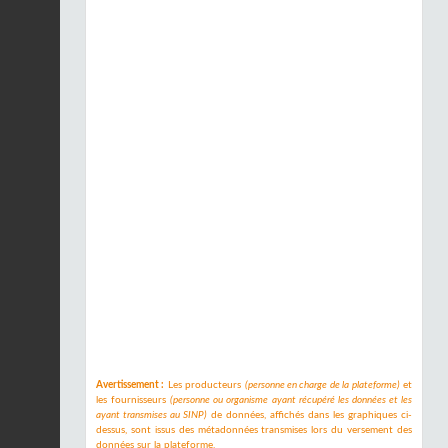
Avertissement :
Les producteurs
(personne en charge de la plateforme)
et
les fournisseurs
(personne ou organisme ayant récupéré les données et les
ayant transmises au SINP)
de données, affichés dans les graphiques ci-
dessus, sont issus des métadonnées transmises lors du versement des
données sur la plateforme.