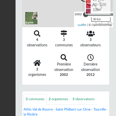
50– 100
100+
2002
30 km
Nombre d'observ
Leaflet
| © OpenStreetMap
4
3
3
observations
communes
observateurs
Première
Dernière
2
observation
observation
organismes
2002
2012
3
communes
2
organismes
3
observateurs
Athis-Val de Rouvre
-
Saint-Philbert-sur-Orne
-
Tourville-
la-Rivière