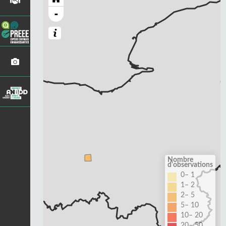
-
Nombre
d'observations
0– 1
1– 2
2– 5
5– 10
10– 20
20– 50