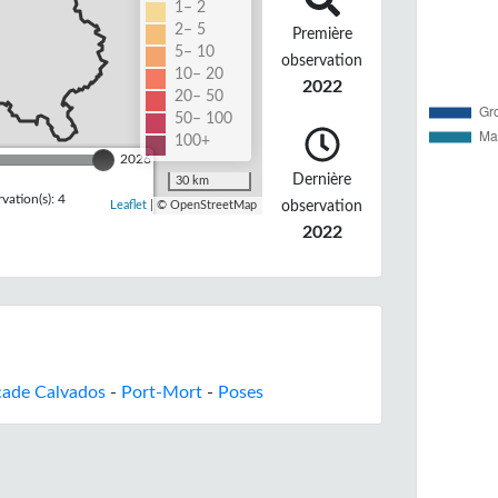
1– 2
2– 5
Première
5– 10
observation
10– 20
2022
20– 50
50– 100
100+
2026
Dernière
30 km
ation(s): 4
observation
Leaflet
| © OpenStreetMap
2022
açade Calvados
-
Port-Mort
-
Poses