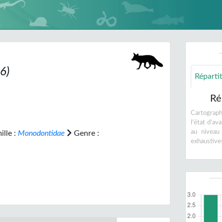
6)
Réparti
Ré
Cartographi
l'état d'a
au niveau
lle :
Monodontidae
Genre :
exhaustive