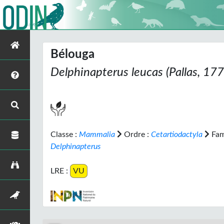
Bélouga
Delphinapterus leucas
(Pallas, 177
Classe :
Mammalia
Ordre :
Cetartiodactyla
Fami
Delphinapterus
LRE :
VU