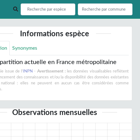
Informations espèce
tion
Synonymes
partition actuelle en France métropolitaine
e issue de l'
INPN
-
Avertissement :
les données visualisables reflètent
vancement des connaissances et/ou la disponibilité des données existantes
 national : elles ne peuvent en aucun cas être considérées comme
s.
Observations mensuelles