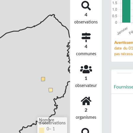
4
observations
Avertissem
4
date du 01
communes
pas nécessa
1
observateur
Fourniss
2
organismes
Nombre
d'observations
0– 1