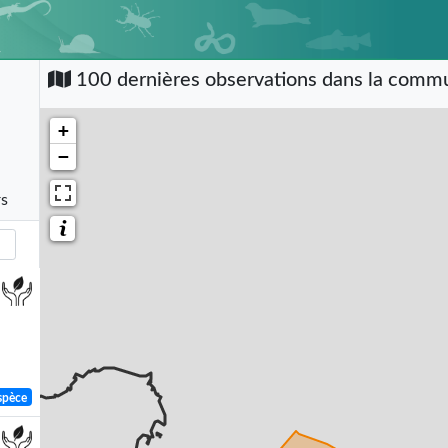
-
100 dernières observations dans la com
+
−
rs
spèce