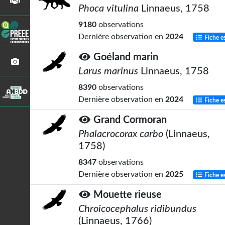
Phoca vitulina
Linnaeus, 1758
9180
observations
Dernière observation en
2024
Fiche e
Goéland marin
Larus marinus
Linnaeus, 1758
8390
observations
Dernière observation en
2024
Fiche e
Grand Cormoran
Phalacrocorax carbo
(Linnaeus,
1758)
8347
observations
Dernière observation en
2025
Fiche e
Mouette rieuse
Chroicocephalus ridibundus
(Linnaeus, 1766)