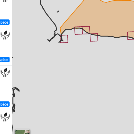
spèce
spèce
spèce