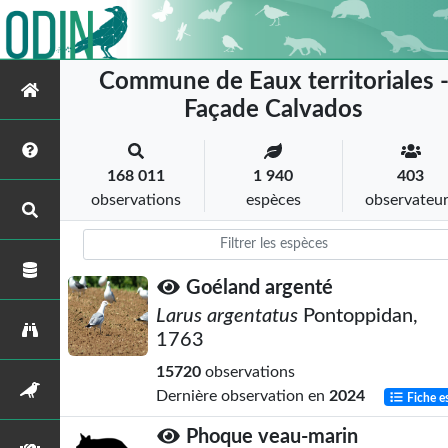
Commune de Eaux territoriales 
Façade Calvados
168 011
1 940
403
observations
espèces
observateu
Goéland argenté
Larus argentatus
Pontoppidan,
1763
15720
observations
Dernière observation en
2024
Fiche e
Phoque veau-marin