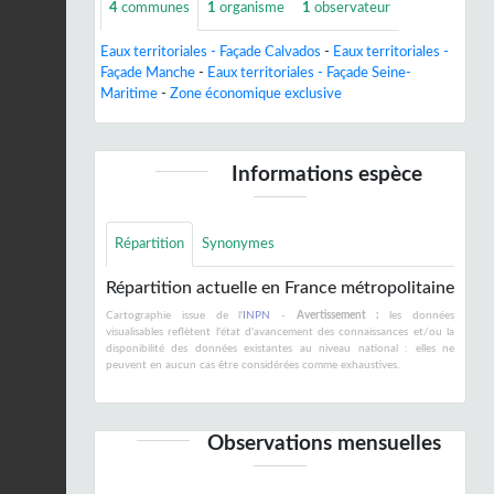
4
communes
1
organisme
1
observateur
Eaux territoriales - Façade Calvados
-
Eaux territoriales -
Façade Manche
-
Eaux territoriales - Façade Seine-
Maritime
-
Zone économique exclusive
Informations espèce
Répartition
Synonymes
Répartition actuelle en France métropolitaine
Cartographie issue de l'
INPN
-
Avertissement :
les données
visualisables reflètent l'état d'avancement des connaissances et/ou la
disponibilité des données existantes au niveau national : elles ne
peuvent en aucun cas être considérées comme exhaustives.
Observations mensuelles