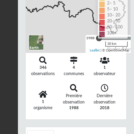
2– 5
5– 10
10– 20
20– 50
50– 100
100+
1988
30 km
Nombre d'observa
Leaflet
| © OpenStreetMap
346
4
1
observations
communes
observateur
Première
Dernière
1
observation
observation
organisme
1988
2018