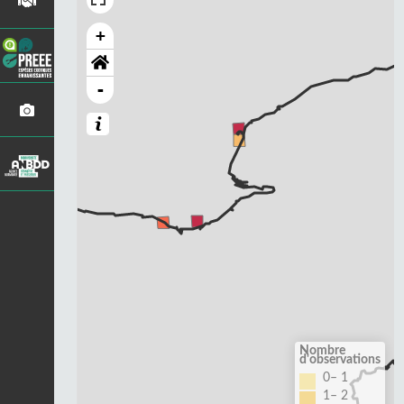
+
-
Nombre
d'observations
0– 1
1– 2