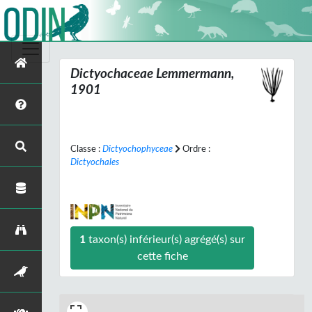
Dictyochaceae Lemmermann,
1901
Classe :
Dictyochophyceae
Ordre :
Dictyochales
1
taxon(s) inférieur(s) agrégé(s) sur
cette fiche