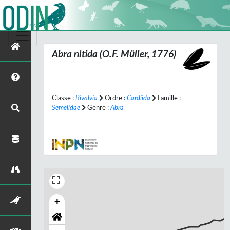
Abra nitida
(O.F. Müller, 1776)
Classe :
Bivalvia
Ordre :
Cardiida
Famille :
Semelidae
Genre :
Abra
+