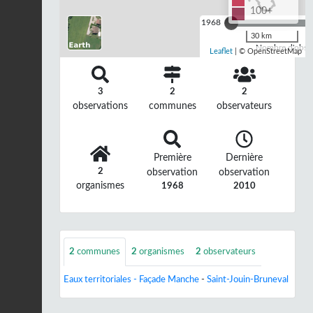
100+
1968
30 km
Nombre d'observ
Leaflet
| © OpenStreetMap
3
2
2
observations
communes
observateurs
Première
Dernière
2
observation
observation
organismes
1968
2010
2
communes
2
organismes
2
observateurs
Eaux territoriales - Façade Manche
-
Saint-Jouin-Bruneval