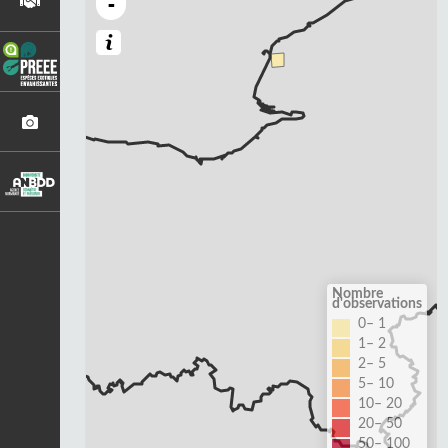
-
Nombre
d'observations
0– 1
1– 2
2– 5
5– 10
10– 20
20– 50
50– 100