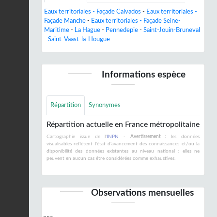
Eaux territoriales - Façade Calvados
-
Eaux territoriales -
Façade Manche
-
Eaux territoriales - Façade Seine-
Maritime
-
La Hague
-
Pennedepie
-
Saint-Jouin-Bruneval
-
Saint-Vaast-la-Hougue
Informations espèce
Répartition
Synonymes
Répartition actuelle en France métropolitaine
Cartographie issue de l'
INPN
-
Avertissement :
les données
visualisables reflètent l'état d'avancement des connaissances et/ou la
disponibilité des données existantes au niveau national : elles ne
peuvent en aucun cas être considérées comme exhaustives.
Observations mensuelles