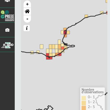
+
-
Nombre
d'observations
0– 1
1– 2
2– 5