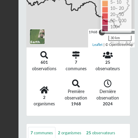
5– 10
10– 20
20– 50
50– 100
100+
1968
30 km
Nombre d'observa
Leaflet
| © OpenStreetMap
601
7
25
observations
communes
observateurs
Première
Dernière
2
observation
observation
organismes
1968
2024
7
communes
2
organismes
25
observateurs