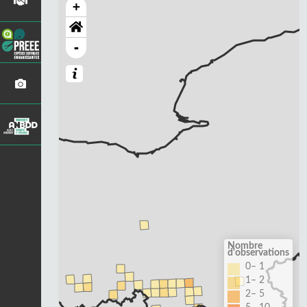
+
-
Nombre
d'observations
0– 1
1– 2
2– 5