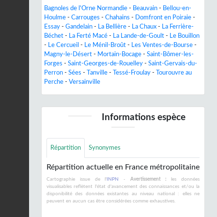
Bagnoles de l'Orne Normandie
-
Beauvain
-
Bellou-en-
Houlme
-
Carrouges
-
Chahains
-
Domfront en Poiraie
-
Essay
-
Gandelain
-
La Bellière
-
La Chaux
-
La Ferrière-
Béchet
-
La Ferté Macé
-
La Lande-de-Goult
-
Le Bouillon
-
Le Cercueil
-
Le Ménil-Broût
-
Les Ventes-de-Bourse
-
Magny-le-Désert
-
Mortain-Bocage
-
Saint-Bômer-les-
Forges
-
Saint-Georges-de-Rouelley
-
Saint-Gervais-du-
Perron
-
Sées
-
Tanville
-
Tessé-Froulay
-
Tourouvre au
Perche
-
Versainville
Informations espèce
Répartition
Synonymes
Répartition actuelle en France métropolitaine
Cartographie issue de l'
INPN
-
Avertissement :
les données
visualisables reflètent l'état d'avancement des connaissances et/ou la
disponibilité des données existantes au niveau national : elles ne
peuvent en aucun cas être considérées comme exhaustives.