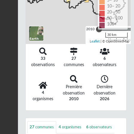
5– 10
10– 20
20– 50
50– 100
100+
2010
30 km
Nombre d'observ
Leaflet
| © OpenStreetMap
33
27
6
observations
communes
observateurs
Première
Dernière
4
observation
observation
organismes
2010
2026
27
communes
4
organismes
6
observateurs