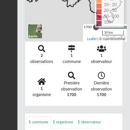
10– 20
20– 50
50– 100
100+
1700
30 km
Nombre d'observ
Leaflet
| © OpenStreetMap
2
1
1
observations
commune
observateur
Première
Dernière
1
observation
observation
organisme
1700
1700
1
commune
1
organisme
1
observateur