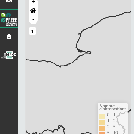
+
-
Nombre
d'observations
0– 1
1– 2
2– 5
5– 10