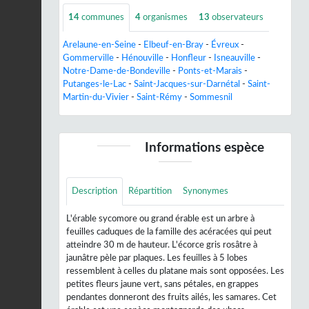
14
communes
4
organismes
13
observateurs
Arelaune-en-Seine
-
Elbeuf-en-Bray
-
Évreux
-
Gommerville
-
Hénouville
-
Honfleur
-
Isneauville
-
Notre-Dame-de-Bondeville
-
Ponts-et-Marais
-
Putanges-le-Lac
-
Saint-Jacques-sur-Darnétal
-
Saint-
Martin-du-Vivier
-
Saint-Rémy
-
Sommesnil
Informations espèce
Description
Répartition
Synonymes
L'érable sycomore ou grand érable est un arbre à
feuilles caduques de la famille des acéracées qui peut
atteindre 30 m de hauteur. L'écorce gris rosâtre à
jaunâtre pèle par plaques. Les feuilles à 5 lobes
ressemblent à celles du platane mais sont opposées. Les
petites fleurs jaune vert, sans pétales, en grappes
pendantes donneront des fruits ailés, les samares. Cet