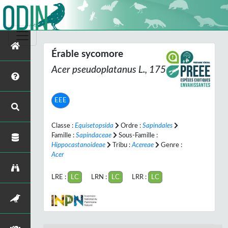
Érable sycomore
Acer pseudoplatanus
L., 1753
EEE
Classe :
Equisetopsida
Ordre :
Sapindales
Famille :
Sapindaceae
Sous-Famille :
Hippocastanoideae
Tribu :
Acereae
Genre :
Acer
LRE :
LC
LRN :
LC
LRR :
LC