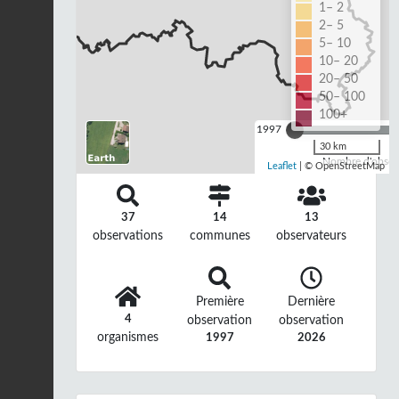
1– 2
2– 5
5– 10
10– 20
20– 50
50– 100
100+
1997
30 km
Nombre d'observ
Leaflet
| © OpenStreetMap
37
14
13
observations
communes
observateurs
Première
Dernière
4
observation
observation
organismes
1997
2026