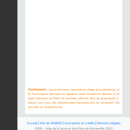
Avertissement :
Les producteurs
(personne en charge de la plateforme)
et
les fournisseurs
(personne ou organisme ayant récupéré les données et les
ayant transmises au SINP)
de données, affichés dans les graphiques ci-
dessus, sont issus des métadonnées transmises lors du versement des
données sur la plateforme.
Accueil
|
Site de l'ANBDD
|
Conception et crédits
|
Mentions légales
ODIN - Atlas de la faune et de la flore de Normandie, 2023