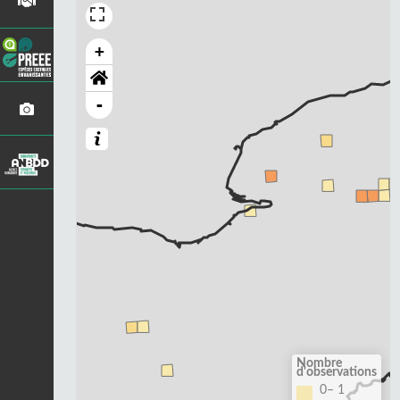
+
-
Nombre
d'observations
0– 1