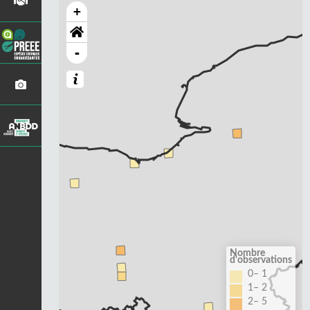
+
-
Nombre
d'observations
0– 1
1– 2
2– 5