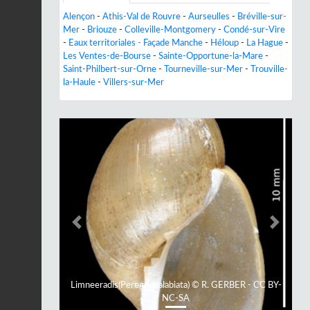
Alençon
-
Athis-Val de Rouvre
-
Aurseulles
-
Bréville-sur-
Mer
-
Briouze
-
Colleville-Montgomery
-
Condé-sur-Vire
-
Eaux territoriales - Façade Manche
-
Héloup
-
La Hague
-
Les Ventes-de-Bourse
-
Sainte-Opportune-la-Mare
-
Saint-Philbert-sur-Orne
-
Tourneville-sur-Mer
-
Trouville-
la-Haule
-
Villers-sur-Mer
Previous
Next
Limneeradis(Peregrianalabiata) © R. GERBER - CC BY-
NC-SA