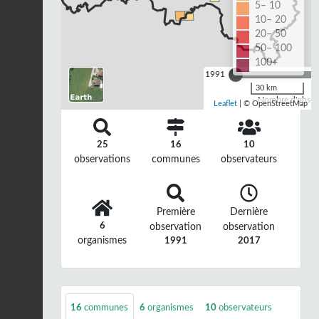
5– 10
10– 20
20– 50
50– 100
100+
1991
30 km
Nombre d'observ
Leaflet
| © OpenStreetMap
25
16
10
observations
communes
observateurs
Première
Dernière
6
observation
observation
organismes
1991
2017
16
communes
6
organismes
10
observateurs