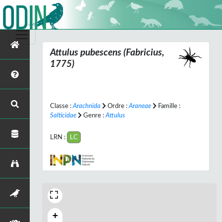
Attulus pubescens
(Fabricius,
1775)
Classe :
Arachnida
Ordre :
Araneae
Famille :
Salticidae
Genre :
Attulus
LRN :
LC
+