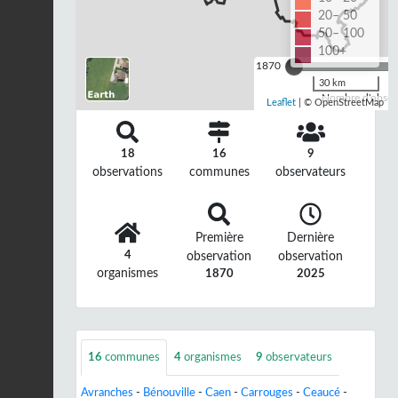
20– 50
50– 100
100+
1870
30 km
Nombre d'observ
Leaflet
| © OpenStreetMap
18
16
9
observations
communes
observateurs
Première
Dernière
4
observation
observation
organismes
1870
2025
16
communes
4
organismes
9
observateurs
Avranches
-
Bénouville
-
Caen
-
Carrouges
-
Ceaucé
-