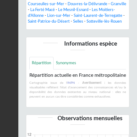
Courseulles-sur-Mer
-
Douvres-la-Délivrande
-
Granville
-
La Ferté Macé
-
Le Mesnil-Esnard
-
Les Moitiers-
d'Allonne
-
Lion-sur-Mer
-
Saint-Laurent-de-Terregatte
-
Saint-Patrice-du-Désert
-
Selles
-
Sotteville-lès-Rouen
Informations espèce
Répartition
Synonymes
Répartition actuelle en France métropolitaine
Cartographie issue de l'
INPN
-
Avertissement :
les données
visualisables reflètent l'état d'avancement des connaissances et/ou la
disponibilité des données existantes au niveau national : elles ne
peuvent en aucun cas être considérées comme exhaustives.
Observations mensuelles