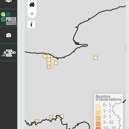
-
Nombre
d'observations
0– 1
1– 2
2– 5
5– 10
10– 20