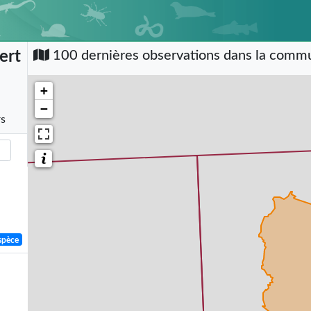
ert
100 dernières observations dans la com
+
−
rs
spèce