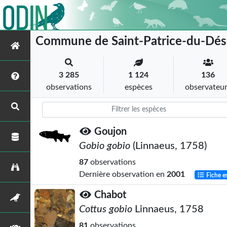
Commune de Saint-Patrice-du-Dés
3 285
1 124
136
observations
espèces
observateu
Goujon
Gobio gobio
(Linnaeus, 1758)
87
observations
Dernière observation en
2001
Fiche e
Chabot
Cottus gobio
Linnaeus, 1758
81
observations