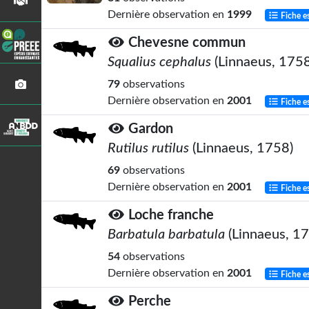
Dernière observation en
1999
Fiche e
Chevesne commun
Squalius cephalus
(Linnaeus, 1758
79
observations
Dernière observation en
2001
Fiche e
Gardon
Rutilus rutilus
(Linnaeus, 1758)
69
observations
Dernière observation en
2001
Fiche e
Loche franche
Barbatula barbatula
(Linnaeus, 1
54
observations
Dernière observation en
2001
Fiche e
Perche