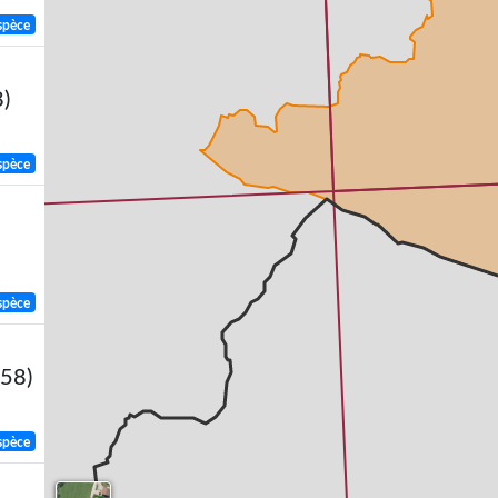
spèce
)
spèce
spèce
758)
spèce