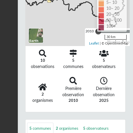
5– 10
10– 20
20– 50
50– 100
100+
2010
30 km
Nombre d'observ
Leaflet
| © OpenStreetMap
10
5
5
observations
communes
observateurs
Première
Dernière
2
observation
observation
organismes
2010
2025
5
communes
2
organismes
5
observateurs