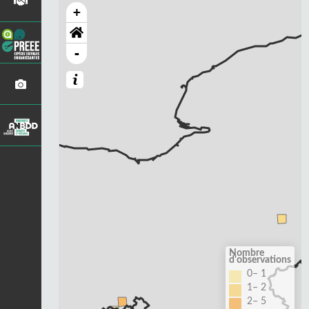
+
-
Nombre
d'observations
0– 1
1– 2
2– 5