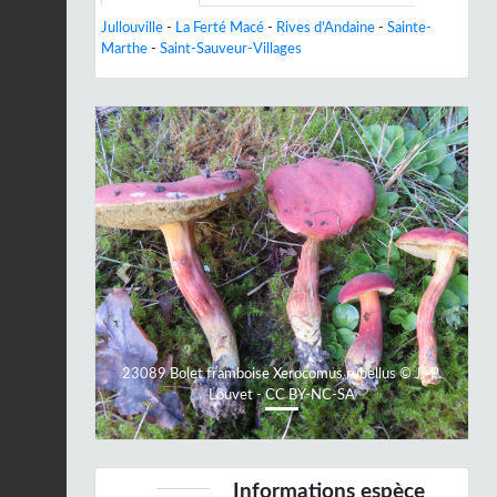
Jullouville
-
La Ferté Macé
-
Rives d'Andaine
-
Sainte-
Marthe
-
Saint-Sauveur-Villages
Previous
Next
23089 Bolet framboise Xerocomus rubellus © J.-P.
Louvet - CC BY-NC-SA
Informations espèce