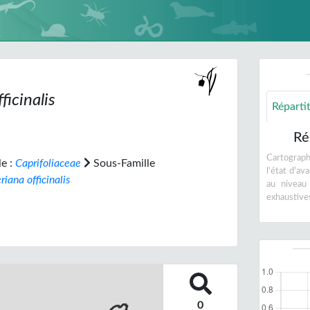
ficinalis
Réparti
Ré
Cartographi
le :
Caprifoliaceae
Sous-Famille
l'état d'a
riana officinalis
au niveau
exhaustive
0