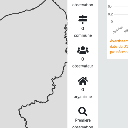
observation
0
commune
Avertissem
date du 01
pas nécessa
0
observateur
0
organisme
Première
observation