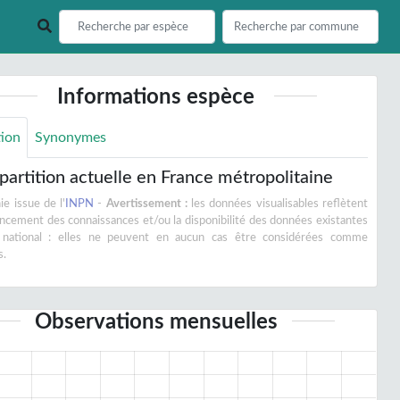
Informations espèce
tion
Synonymes
partition actuelle en France métropolitaine
e issue de l'
INPN
-
Avertissement :
les données visualisables reflètent
vancement des connaissances et/ou la disponibilité des données existantes
 national : elles ne peuvent en aucun cas être considérées comme
s.
Observations mensuelles