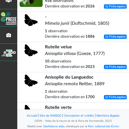
456
observations
Dernière observation en
2026
Fiche espèce
-
Mimela junii
(Duftschmid, 1805)
1
observation
Dernière observation en
1886
Fiche espèce
Rutelle velue
Anisoplia villosa
(Goeze, 1777)
10
observations
Dernière observation en
2023
Fiche espèce
Anisoplie du Languedoc
Anisoplia remota
Reitter, 1889
1
observation
Dernière observation en
1700
Fiche espèce
Rutelle verte
Anomala dubia
(Scopoli, 1763)
Accueil
|
Site de l'ANBDD
|
Conception et crédits
|
Mentions légales
ODIN - Atlas de la faune et de la flore de Normandie, 2023
139
observations
Réalisé avec
GeoNature-atlas
, développé par le
Parc national des Écrins
Dernière observation en
2025
Fiche espèce