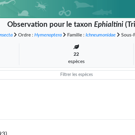
Observation pour le taxon
Ephialtini
(Tr
Insecta
Ordre :
Hymenoptera
Famille :
Ichneumonidae
Sous-F
22
espèces
93)