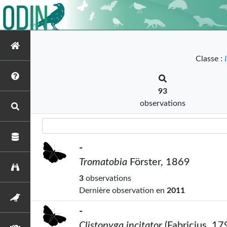
Classe :
93
observations
-
Tromatobia
Förster, 1869
3
observations
Dernière observation en
2011
-
Clistopyga incitator
(Fabricius, 17