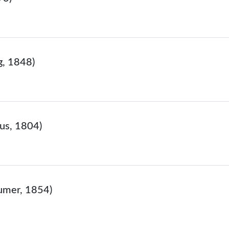
g, 1848)
ius, 1804)
umer, 1854)