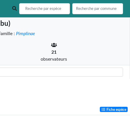
ibu)
amille :
Pimplinae
21
observateurs
Fiche espèce