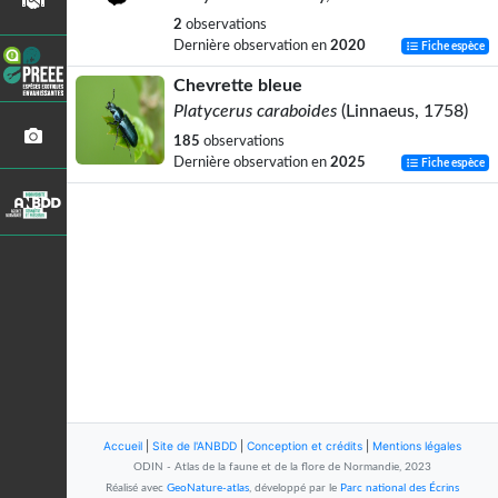
2
observations
Dernière observation en
2020
Fiche espèce
Chevrette bleue
Platycerus caraboides
(Linnaeus, 1758)
185
observations
Dernière observation en
2025
Fiche espèce
Accueil
|
Site de l'ANBDD
|
Conception et crédits
|
Mentions légales
ODIN - Atlas de la faune et de la flore de Normandie, 2023
Réalisé avec
GeoNature-atlas
, développé par le
Parc national des Écrins