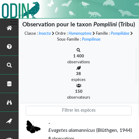
Observation pour le taxon
Pompilini
(Tribu)
Classe :
Insecta
Ordre :
Hymenoptera
Famille :
Pompilidae
Sous-Famille :
Pompilinae
1 400
observations
38
espèces
150
observateurs
-
Evagetes alamannicus
(Blüthgen, 1944)
8
observations