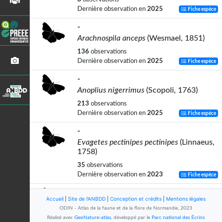
Dernière observation en
2025
Fiche espèce
-
Arachnospila anceps
(Wesmael, 1851)
136
observations
Dernière observation en
2025
Fiche espèce
-
Anoplius nigerrimus
(Scopoli, 1763)
213
observations
Dernière observation en
2025
Fiche espèce
-
Evagetes pectinipes pectinipes
(Linnaeus,
1758)
35
observations
Dernière observation en
2023
Fiche espèce
-
Accueil
|
Site de l'ANBDD
|
Conception et crédits
|
Mentions légales
Agenioideus sericeus
(Vander Linden,
ODIN - Atlas de la faune et de la flore de Normandie, 2023
1827)
Réalisé avec
GeoNature-atlas
, développé par le
Parc national des Écrins