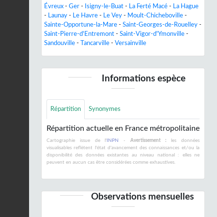
Évreux
-
Ger
-
Isigny-le-Buat
-
La Ferté Macé
-
La Hague
-
Launay
-
Le Havre
-
Le Vey
-
Moult-Chicheboville
-
Sainte-Opportune-la-Mare
-
Saint-Georges-de-Rouelley
-
Saint-Pierre-d'Entremont
-
Saint-Vigor-d'Ymonville
-
Sandouville
-
Tancarville
-
Versainville
Informations espèce
Répartition
Synonymes
Répartition actuelle en France métropolitaine
Cartographie issue de l'
INPN
-
Avertissement :
les données
visualisables reflètent l'état d'avancement des connaissances et/ou la
disponibilité des données existantes au niveau national : elles ne
peuvent en aucun cas être considérées comme exhaustives.
Observations mensuelles