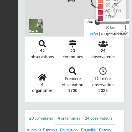
20– 50
50– 100
100+
1700
30 km
Nombre d'observ
Leaflet
| © OpenStreetMap
42
20
24
observations
communes
observateurs
Première
Dernière
4
observation
observation
organismes
1700
2025
20
communes
4
organismes
24
observateurs
Aubry-le-Panthou
-
Bouquelon
-
Breuville
-
Épaney
-