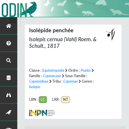
Isolépide penchée
Isolepis cernua
(Vahl) Roem. &
Schult., 1817
Classe :
Equisetopsida
Ordre :
Poales
Famille :
Cyperaceae
Sous-Famille :
Cyperoideae
Tribu :
Cypereae
Genre :
Isolepis
LRN :
LC
LRR :
NT