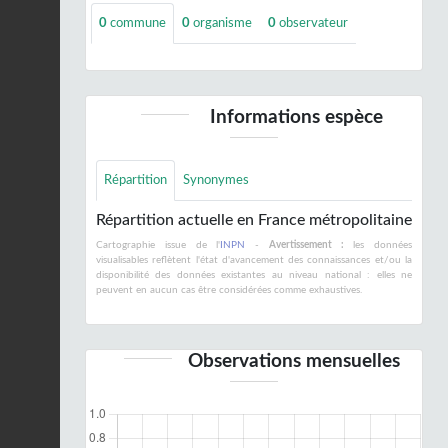
0
commune
0
organisme
0
observateur
Informations espèce
Répartition
Synonymes
Répartition actuelle en France métropolitaine
Cartographie issue de l'
INPN
-
Avertissement :
les données
visualisables reflètent l'état d'avancement des connaissances et/ou la
disponibilité des données existantes au niveau national : elles ne
peuvent en aucun cas être considérées comme exhaustives.
Observations mensuelles