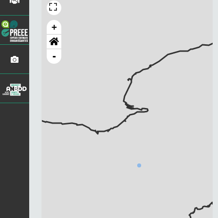
+
-
Chargement...