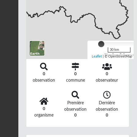
30 km
Nombre d'observatio
Leaflet
| © OpenStreetMap
0
0
0
observation
commune
observateur
Première
Dernière
0
observation
observation
organisme
0
0