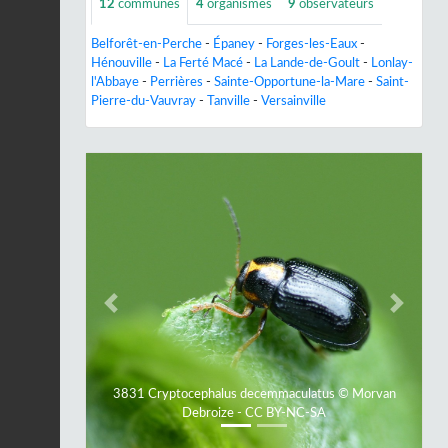
12
communes
4
organismes
9
observateurs
Belforêt-en-Perche
-
Épaney
-
Forges-les-Eaux
-
Hénouville
-
La Ferté Macé
-
La Lande-de-Goult
-
Lonlay-
l'Abbaye
-
Perrières
-
Sainte-Opportune-la-Mare
-
Saint-
Pierre-du-Vauvray
-
Tanville
-
Versainville
Previous
Next
3831 Cryptocephalus decemmaculatus © Morvan
Debroize - CC BY-NC-SA