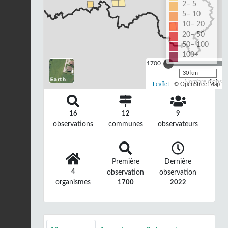
2– 5
5– 10
10– 20
20– 50
50– 100
100+
1700
30 km
Nombre d'observ
Leaflet
| © OpenStreetMap
16
12
9
observations
communes
observateurs
Première
Dernière
4
observation
observation
organismes
1700
2022