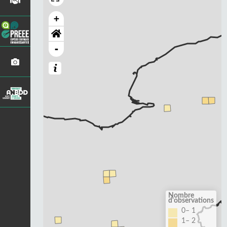
+
-
Nombre
d'observations
0– 1
1– 2