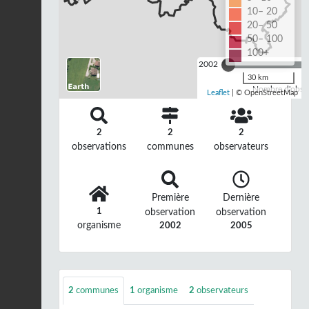
10– 20
20– 50
50– 100
100+
2002
30 km
Nombre d'observ
Leaflet
| © OpenStreetMap
2
2
2
observations
communes
observateurs
Première
Dernière
1
observation
observation
organisme
2002
2005
2
communes
1
organisme
2
observateurs