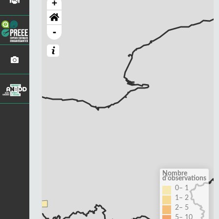
+
-
Nombre
d'observations
0– 1
1– 2
2– 5
5– 10