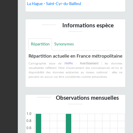
La Hague
-
Saint-Cyr-du-Bailleul
Informations espèce
Répartition
Synonymes
Répartition actuelle en France métropolitaine
Cartographie issue de l'
INPN
-
Avertissement :
les données
visualisables reflètent l'état d'avancement des connaissances et/ou la
disponibilité des données existantes au niveau national : elles ne
peuvent en aucun cas être considérées comme exhaustives.
Observations mensuelles