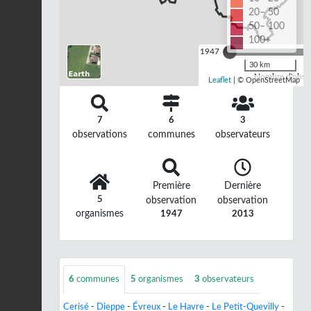
20– 50
50– 100
100+
1947
30 km
Nombre d'observ
Leaflet
| © OpenStreetMap
7
6
3
observations
communes
observateurs
Première
Dernière
5
observation
observation
organismes
1947
2013
6
communes
5
organismes
3
observateurs
Cerisé
-
Dieppe
-
Évreux
-
Le Havre
-
Le Petit-Quevilly
-