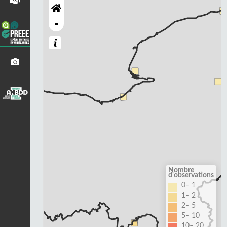
-
Nombre
d'observations
0– 1
1– 2
2– 5
5– 10
10– 20