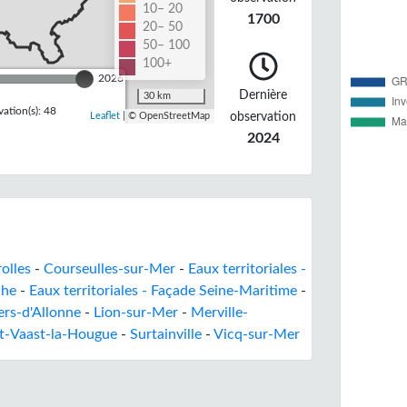
10– 20
1700
20– 50
50– 100
100+
2026
Dernière
30 km
ation(s): 48
observation
Leaflet
| © OpenStreetMap
2024
olles
-
Courseulles-sur-Mer
-
Eaux territoriales -
che
-
Eaux territoriales - Façade Seine-Maritime
-
ers-d'Allonne
-
Lion-sur-Mer
-
Merville-
t-Vaast-la-Hougue
-
Surtainville
-
Vicq-sur-Mer