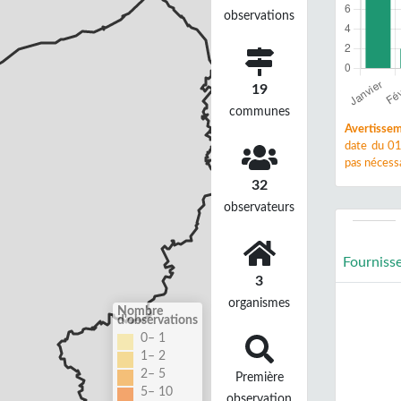
observations
19
communes
Avertissem
date du 01
pas nécessa
32
observateurs
Fourniss
3
organismes
Nombre
d'observations
0– 1
1– 2
2– 5
Première
5– 10
observation