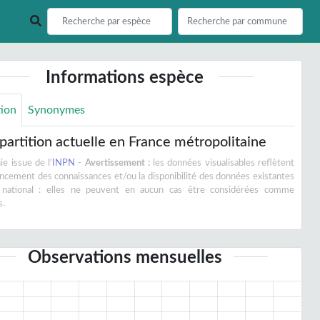
Informations espèce
tion
Synonymes
partition actuelle en France métropolitaine
e issue de l'
INPN
-
Avertissement :
les données visualisables reflètent
vancement des connaissances et/ou la disponibilité des données existantes
 national : elles ne peuvent en aucun cas être considérées comme
s.
Observations mensuelles