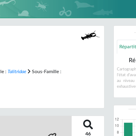
Réparti
Ré
Cartographi
le :
Talitridae
Sous-Famille :
l'état d'a
au niveau
exhaustive
46