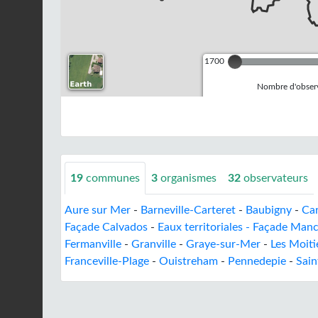
1700
Nombre d'observ
19
communes
3
organismes
32
observateurs
Aure sur Mer
-
Barneville-Carteret
-
Baubigny
-
Car
Façade Calvados
-
Eaux territoriales - Façade Man
Fermanville
-
Granville
-
Graye-sur-Mer
-
Les Moiti
Franceville-Plage
-
Ouistreham
-
Pennedepie
-
Sain