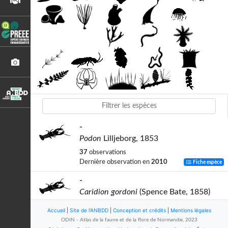
-
Podon
Lilljeborg, 1853
37
observations
Dernière observation en
2010
Fiche espèce
-
Caridion gordoni
(Spence Bate, 1858)
2
observations
Accueil
|
Site de l'ANBDD
|
Conception et crédits
|
Mentions légales
Dernière observation en
2022
Fiche espèce
ODIN - Atlas de la faune et de la flore de Normandie, 2023