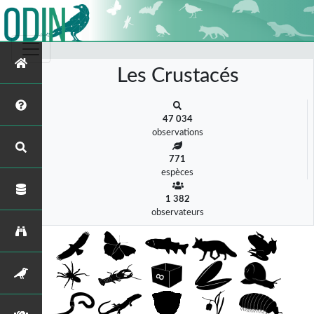
s
Les Crustacés
47 034
observations
771
espèces
1 382
observateurs