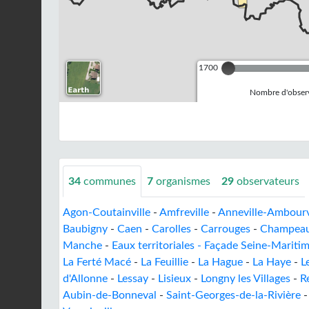
1700
Nombre d'observ
34
communes
7
organismes
29
observateurs
Agon-Coutainville
-
Amfreville
-
Anneville-Ambourv
Baubigny
-
Caen
-
Carolles
-
Carrouges
-
Champea
Manche
-
Eaux territoriales - Façade Seine-Mariti
La Ferté Macé
-
La Feuillie
-
La Hague
-
La Haye
-
L
d'Allonne
-
Lessay
-
Lisieux
-
Longny les Villages
-
R
Aubin-de-Bonneval
-
Saint-Georges-de-la-Rivière