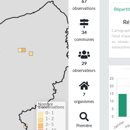
67
observations
Réparti
Ré
Cartographi
34
l'état d'a
communes
au niveau
exhaustive
29
observateurs
7
organismes
Nombre
d'observations
0– 1
1– 2
2– 5
Première