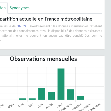
tion
Synonymes
partition actuelle en France métropolitaine
e issue de l'
INPN
-
Avertissement :
les données visualisables reflètent
vancement des connaissances et/ou la disponibilité des données existantes
 national : elles ne peuvent en aucun cas être considérées comme
s.
Observations mensuelles