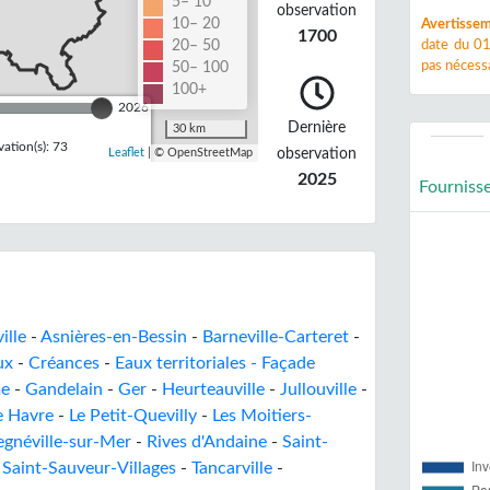
5– 10
observation
10– 20
Avertissem
1700
20– 50
date du 01
pas nécessa
50– 100
100+
2026
Dernière
30 km
ation(s): 73
observation
Leaflet
| © OpenStreetMap
2025
Fourniss
ille
-
Asnières-en-Bessin
-
Barneville-Carteret
-
ux
-
Créances
-
Eaux territoriales - Façade
me
-
Gandelain
-
Ger
-
Heurteauville
-
Jullouville
-
e Havre
-
Le Petit-Quevilly
-
Les Moitiers-
egnéville-sur-Mer
-
Rives d'Andaine
-
Saint-
-
Saint-Sauveur-Villages
-
Tancarville
-