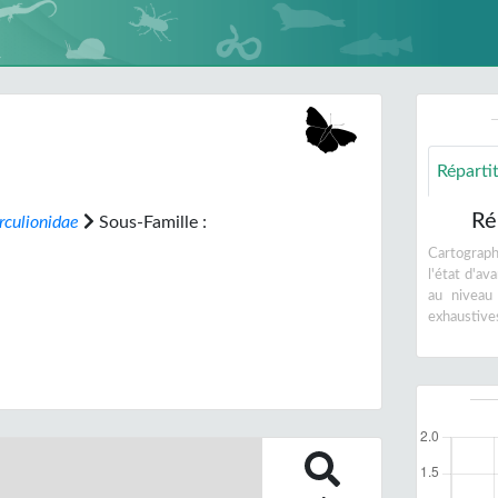
Réparti
Ré
rculionidae
Sous-Famille :
Cartographi
l'état d'a
au niveau
exhaustive