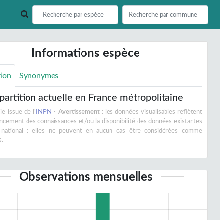
Informations espèce
tion
Synonymes
partition actuelle en France métropolitaine
e issue de l'
INPN
-
Avertissement :
les données visualisables reflètent
vancement des connaissances et/ou la disponibilité des données existantes
 national : elles ne peuvent en aucun cas être considérées comme
s.
Observations mensuelles