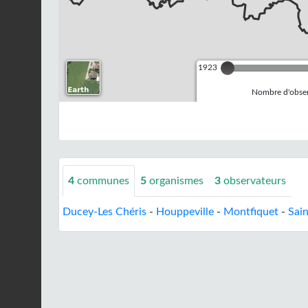
1923
Nombre d'observ
4
communes
5
organismes
3
observateurs
Ducey-Les Chéris
-
Houppeville
-
Montfiquet
-
Sai