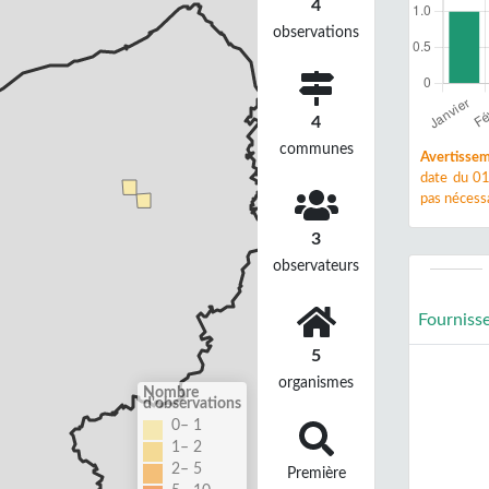
4
observations
4
communes
Avertissem
date du 01
pas nécessa
3
observateurs
Fourniss
5
organismes
Nombre
d'observations
0– 1
1– 2
2– 5
Première