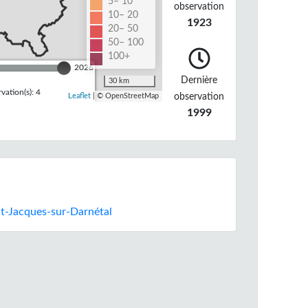
5– 10
observation
10– 20
1923
20– 50
50– 100
100+
2026
Dernière
30 km
ation(s): 4
observation
Leaflet
| © OpenStreetMap
1999
nt-Jacques-sur-Darnétal