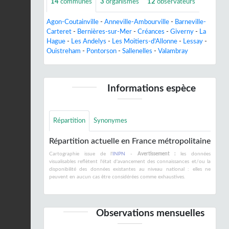
14
communes
3
organismes
12
observateurs
Agon-Coutainville
-
Anneville-Ambourville
-
Barneville-
Carteret
-
Bernières-sur-Mer
-
Créances
-
Giverny
-
La
Hague
-
Les Andelys
-
Les Moitiers-d'Allonne
-
Lessay
-
Ouistreham
-
Pontorson
-
Sallenelles
-
Valambray
Informations espèce
Répartition
Synonymes
Répartition actuelle en France métropolitaine
Cartographie issue de l'
INPN
-
Avertissement :
les données
visualisables reflètent l'état d'avancement des connaissances et/ou la
disponibilité des données existantes au niveau national : elles ne
peuvent en aucun cas être considérées comme exhaustives.
Observations mensuelles