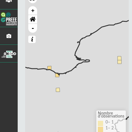
+
-
Nombre
d'observations
0– 1
1– 2