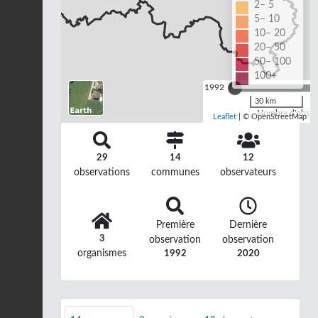
2– 5
5– 10
10– 20
20– 50
50– 100
100+
1992
30 km
Nombre d'observ
Leaflet
| © OpenStreetMap
29
14
12
observations
communes
observateurs
Première
Dernière
3
observation
observation
organismes
1992
2020