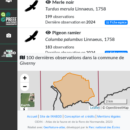
Merle noir
Turdus merula
Linnaeus, 1758
199
observations
Dernière observation en
2024
Fiche espèce
Pigeon ramier
Columba palumbus
Linnaeus, 1758
183
observations
Dernière observation en
2024
Fiche espèce
100 dernières observations dans la commune de
Giverny
Rougegorge familier
Erithacus rubecula
(Linnaeus, 1758)
+
158
observations
Dernière observation en
2024
Fiche espèce
−
Pouillot véloce
Phylloscopus collybita
(Vieillot, 1817)
2 km
Leaflet
| © OpenStreetMap
136
observations
Dernière observation en
2024
Fiche espèce
Accueil
|
Site de l'ANBDD
|
Conception et crédits
|
Mentions légales
ODIN - Atlas de la faune et de la flore de Normandie, 2023
Pie bavarde
Réalisé avec
GeoNature-atlas
, développé par le
Parc national des Écrins