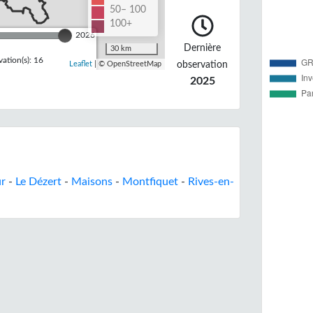
50– 100
100+
2026
Dernière
30 km
ation(s): 16
observation
Leaflet
| © OpenStreetMap
2025
ur
-
Le Dézert
-
Maisons
-
Montfiquet
-
Rives-en-