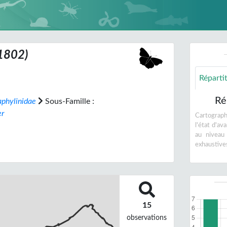
1802)
Réparti
Ré
aphylinidae
Sous-Famille :
er
Cartographi
l'état d'a
au niveau
exhaustive
15
observations