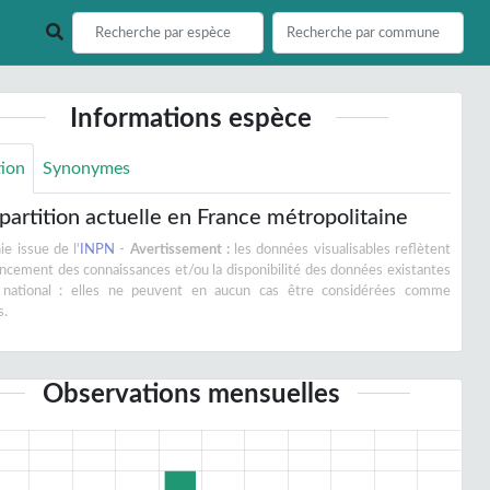
Informations espèce
tion
Synonymes
partition actuelle en France métropolitaine
e issue de l'
INPN
-
Avertissement :
les données visualisables reflètent
vancement des connaissances et/ou la disponibilité des données existantes
 national : elles ne peuvent en aucun cas être considérées comme
s.
Observations mensuelles