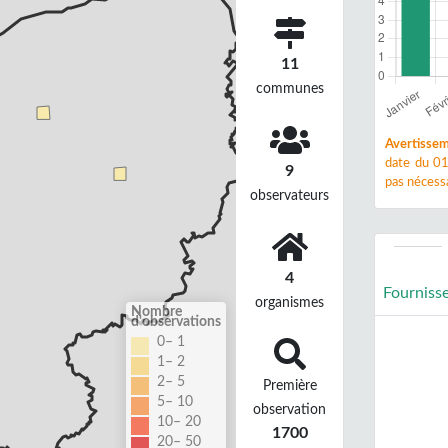
11
communes
Avertissem
date du 01
9
pas nécessa
observateurs
4
Fourniss
organismes
Nombre
d'observations
0– 1
1– 2
2– 5
Première
5– 10
observation
10– 20
1700
20– 50